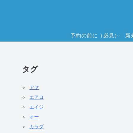
予約の前に（必見）
新
タグ
アヤ
エアロ
エイジ
オー
カラダ