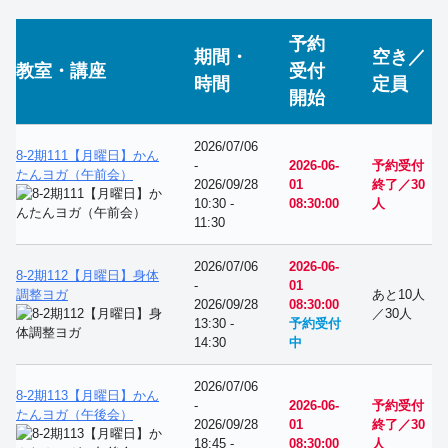
予約
期間・
空き／
教室・講座
受付
時間
定員
開始
2026/07/06
8-2期111【月曜日】かん
-
2026-06-
予約受付
たんヨガ（午前会）
2026/09/28
01
終了／30
10:30 -
08:30:00
人
11:30
2026/07/06
2026-06-
8-2期112【月曜日】身体
-
01
調整ヨガ
あと10人
2026/09/28
08:30:00
／30人
13:30 -
予約受付
14:30
中
2026/07/06
8-2期113【月曜日】かん
-
2026-06-
予約受付
たんヨガ（午後会）
2026/09/28
01
終了／30
18:45 -
08:30:00
人