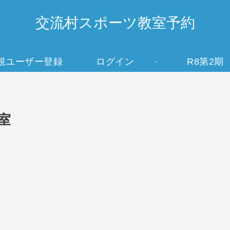
交流村スポーツ教室予約
規ユーザー登録
ログイン
R8第2期
室