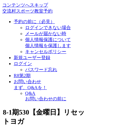
コンテンツへスキップ
交流村スポーツ教室予約
予約の前に（必見）
ログインできない場合
メールが届かない時
個人情報保護について
個人情報を保護します
キャンセルポリシー
新規ユーザー登録
ログイン
パスワード忘れ
R8第2期
お問い合わせ
まず、Q&Aを！
Q&A
お問い合わせの前に
8-1期530【金曜日】リセッ
トヨガ