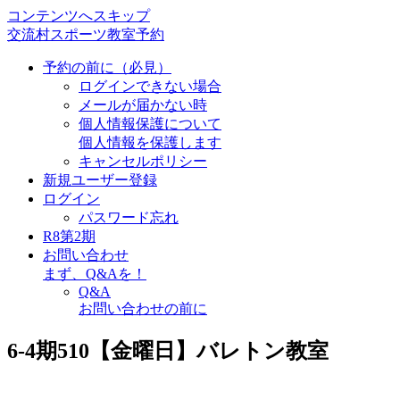
コンテンツへスキップ
交流村スポーツ教室予約
予約の前に（必見）
ログインできない場合
メールが届かない時
個人情報保護について
個人情報を保護します
キャンセルポリシー
新規ユーザー登録
ログイン
パスワード忘れ
R8第2期
お問い合わせ
まず、Q&Aを！
Q&A
お問い合わせの前に
6-4期510【金曜日】バレトン教室